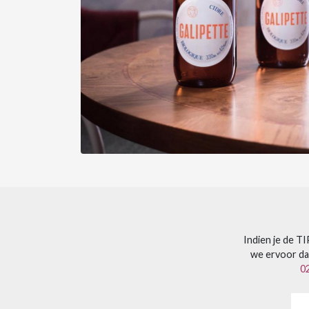
Indien je de T
we ervoor dat
0