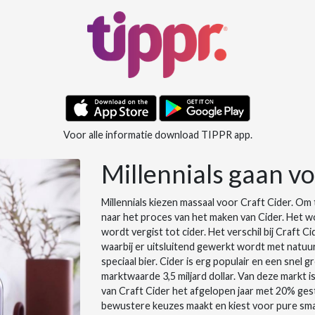
Voor alle informatie download TIPPR app.
Millennials gaan vo
Millennials kiezen massaal voor Craft Cider. Om t
naar het proces van het maken van Cider. Het wor
wordt vergist tot cider. Het verschil bij Craft 
waarbij er uitsluitend gewerkt wordt met natuurl
speciaal bier. Cider is erg populair en een snel g
marktwaarde 3,5 miljard dollar. Van deze markt i
van Craft Cider het afgelopen jaar met 20% ges
bewustere keuzes maakt en kiest voor pure smake