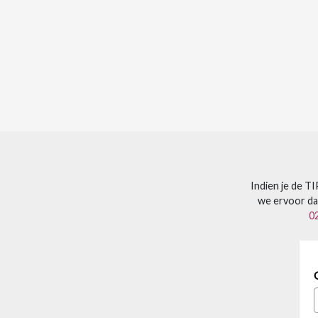
Indien je de T
we ervoor dat
0