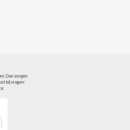
len. Dan zorgen
st bij vragen:
ca: